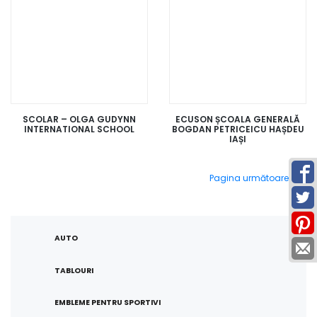
SCOLAR – OLGA GUDYNN
ECUSON ȘCOALA GENERALĂ
INTERNATIONAL SCHOOL
BOGDAN PETRICEICU HAȘDEU
IAȘI
Navigare
Pagina următoare
>
în
produse
AUTO
TABLOURI
EMBLEME PENTRU SPORTIVI