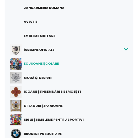
JANDARMERIA ROMANA
AVIATIE
EMBLEME MILITARE
ÎNSEMNE OFICIALE
ECUSOANE ȘCOLARE
MODĂ ȘI DESIGN
ICOANE ȘI ÎNSEMNĂRI BISERICEȘTI
STEAGURI ȘI FANIOANE
SIGLE ȘI EMBLEME PENTRU SPORTIVI
BRODERII PUBLICITARE