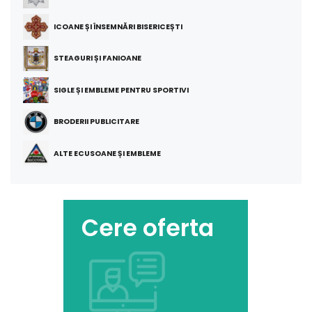
ICOANE ȘI ÎNSEMNĂRI BISERICEȘTI
STEAGURI ȘI FANIOANE
SIGLE ȘI EMBLEME PENTRU SPORTIVI
BRODERII PUBLICITARE
ALTE ECUSOANE ȘI EMBLEME
Cere oferta