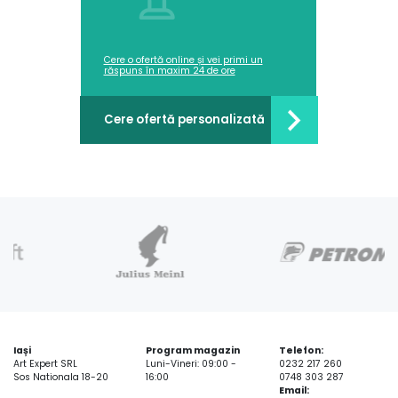
Cere o ofertă online și vei primi un
răspuns în maxim 24 de ore
Cere ofertă personalizată
Iași
Program magazin
Telefon:
Art Expert SRL
Luni-Vineri: 09:00 -
0232 217 260
Sos Nationala 18-20
16:00
0748 303 287
Email: