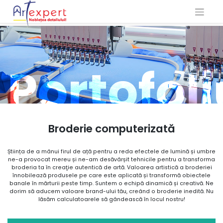
Skip
to
content
Portofoli
Broderie computerizată
Știința de a mânui firul de ață pentru a reda efectele de lumină și umbre
ne-a provocat mereu și ne-am desăvârșit tehnicile pentru a transforma
broderia ta în creaţie autentică de artă. Valoarea artistică a broderiei
înnobilează produsele pe care este aplicată și transformă obiectele
banale în mărturii peste timp. Suntem o echipă dinamică și creativă. Ne
dorim să aducem valoare brand-ului tău, creând o broderie inedită. Nu
lăsăm calculatoarele să gândească în locul nostru!