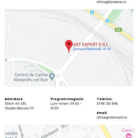
office@broderie.ro
Baia Mare
Program magazin
Telefon:
Stitch Art SRL
Luni-Vineri: 09:00 -
0748 361 846
Strada Macului 10
16:00
Email:
office@stitchart.ro