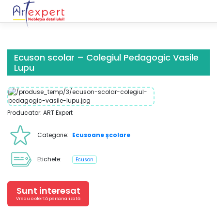
Skip
to
content
Ecuson scolar – Colegiul Pedagogic Vasile
Lupu
Producator: ART Expert
Categorie:
Ecusoane școlare
Etichete:
Ecuson
Sunt interesat
Vreau o ofertă personalizată