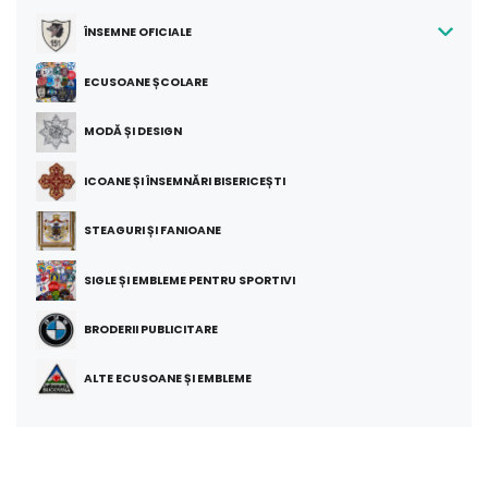
ÎNSEMNE OFICIALE
ECUSOANE ȘCOLARE
MODĂ ȘI DESIGN
ICOANE ȘI ÎNSEMNĂRI BISERICEȘTI
STEAGURI ȘI FANIOANE
SIGLE ȘI EMBLEME PENTRU SPORTIVI
BRODERII PUBLICITARE
ALTE ECUSOANE ȘI EMBLEME