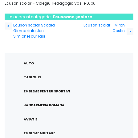
Ecuson scolar – Colegiul Pedagogic Vasile Lupu
În aceeași categorie
Ecusoane școlare
Navigare
Ecuson scolar Scoala
Ecuson scolar – Miron
<
Gimnaziala „Ion
Costin
în
>
Simionescu” Iasi
articole
AUTO
TABLOURI
EMBLEME PENTRU SPORTIVI
JANDARMERIA ROMANA
AVIATIE
EMBLEME MILITARE