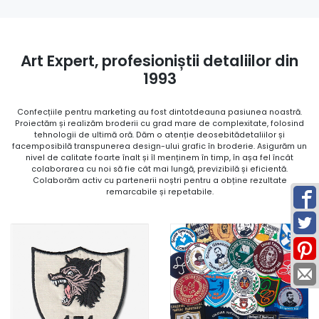
Art Expert, profesioniștii detaliilor din
1993
Confecțiile pentru marketing au fost dintotdeauna pasiunea noastră.
Proiectăm și realizăm broderii cu grad mare de complexitate, folosind
tehnologii de ultimă oră. Dăm o atenție deosebitădetaliilor și
facemposibilă transpunerea design-ului grafic în broderie. Asigurăm un
nivel de calitate foarte înalt și îl menținem în timp, în așa fel încât
colaborarea cu noi să fie cât mai lungă, previzibilă și eficientă.
Colaborăm activ cu partenerii noștri pentru a obține rezultate
remarcabile și repetabile.