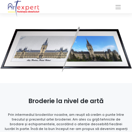
Skip
to
content
Broderie la nivel de artă
Prin intermediul broderiilor noastre, am reușit să creăm o punte între
trecutul și prezentul artei broderiei. Am ales cu grijă tehnicile de
brodare și echipamentele, acordând o atenție deosebită fiecărei
lucrări în parte. Încă de la bun început ne-am propus să devenim experți