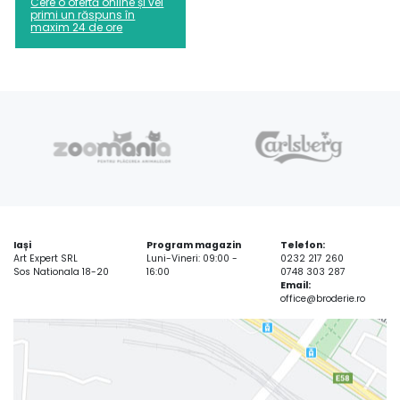
Cere o ofertă online și vei
primi un răspuns în
maxim 24 de ore
Iași
Program magazin
Telefon:
Art Expert SRL
Luni-Vineri: 09:00 -
0232 217 260
Sos Nationala 18-20
16:00
0748 303 287
Email:
office@broderie.ro