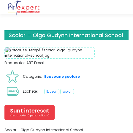
Skip
to
content
Scolar – Olga Gudynn International School
Producator: ART Expert
Categorie:
Ecusoane școlare
Etichete:
Ecuson
scolar
Sunt interesat
Vreau o ofertă personalizată
Scolar – Olga Gudynn International School