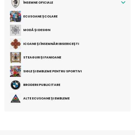
ÎNSEMNE OFICIALE
ECUSOANE ȘCOLARE
MODĂ ȘI DESIGN
ICOANE ȘI ÎNSEMNĂRI BISERICEȘTI
STEAGURI ȘI FANIOANE
SIGLE ȘI EMBLEME PENTRU SPORTIVI
BRODERII PUBLICITARE
ALTE ECUSOANE ȘI EMBLEME