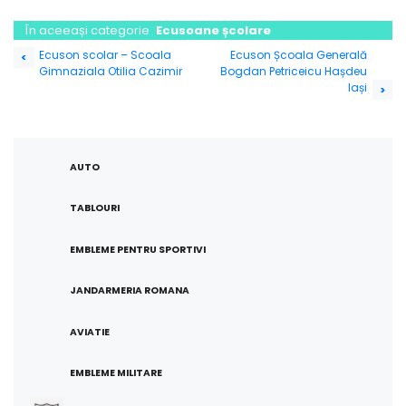
În aceeași categorie
Ecusoane școlare
Navigare
Ecuson scolar – Scoala
Ecuson Școala Generală
<
Gimnaziala Otilia Cazimir
Bogdan Petriceicu Hașdeu
în
Iași
>
articole
AUTO
TABLOURI
EMBLEME PENTRU SPORTIVI
JANDARMERIA ROMANA
AVIATIE
EMBLEME MILITARE