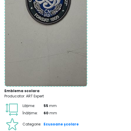
Emblema scolara
Producator: ART Expert
Lățime:
55
mm
Înălțime:
60
mm
Categorie:
Ecusoane școlare