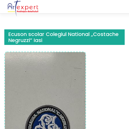
Skip
to
content
Ecuson scolar Colegiul National „Costache
Negruzzi” Iasi