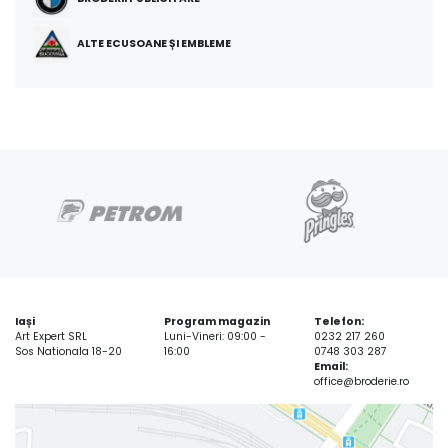
ALTE ECUSOANE ȘI EMBLEME
Iași
Program magazin
Telefon:
Art Expert SRL
Luni-Vineri: 09:00 -
0232 217 260
Sos Nationala 18-20
16:00
0748 303 287
Email:
office@broderie.ro