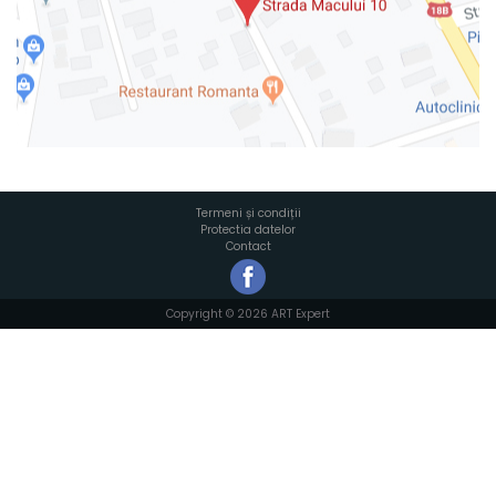
Termeni și condiții
Protectia datelor
Contact
Copyright © 2026 ART Expert