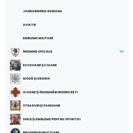
JANDARMERIA ROMANA
AVIATIE
EMBLEME MILITARE
ÎNSEMNE OFICIALE
ECUSOANE ȘCOLARE
MODĂ ȘI DESIGN
ICOANE ȘI ÎNSEMNĂRI BISERICEȘTI
STEAGURI ȘI FANIOANE
SIGLE ȘI EMBLEME PENTRU SPORTIVI
BRODERII PUBLICITARE