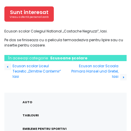
Sunt interesat
Vreau o ofertă personalizată
Ecuson scolar Colegiul National „Costache Negruzzi”, Iasi.
Pe dos se finiseaza cu o pelicula termoadeziva pentru lipire sau cu
insertie pentru coasere.
În aceeași categorie
Ecusoane școlare
Navigare
Ecuson scolar Liceul
Ecuson scolar Scoala
<
Teoretic „Dimitrie Cantemir”
Primara Hansel und Gretel,
în
Iasi
Iasi
>
articole
AUTO
TABLOURI
EMBLEME PENTRU SPORTIVI