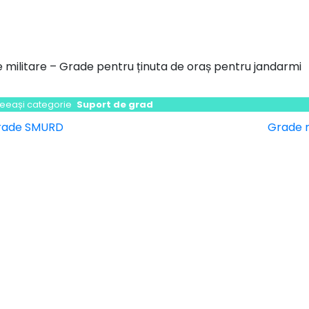
 militare – Grade pentru ținuta de oraș pentru jandarmi
ceeași categorie
Suport de grad
vigare
rade SMURD
Grade m
icole