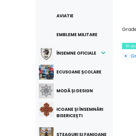
AVIATIE
Grade
EMBLEME MILITARE
În a
Na
ÎNSEMNE OFICIALE
<
G
în
ECUSOANE ȘCOLARE
art
MODĂ ȘI DESIGN
ICOANE ȘI ÎNSEMNĂRI
BISERICEȘTI
STEAGURI ȘI FANIOANE