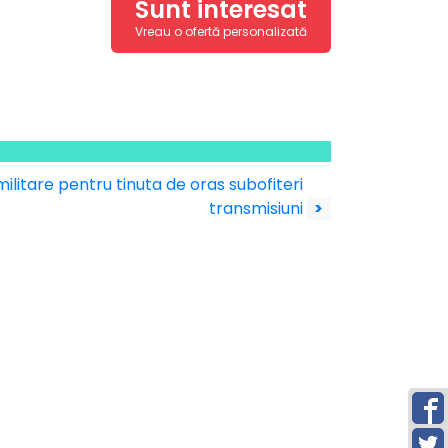
Sunt interesat
Vreau o ofertă personalizată
ilitare pentru tinuta de oras subofiteri
transmisiuni
>