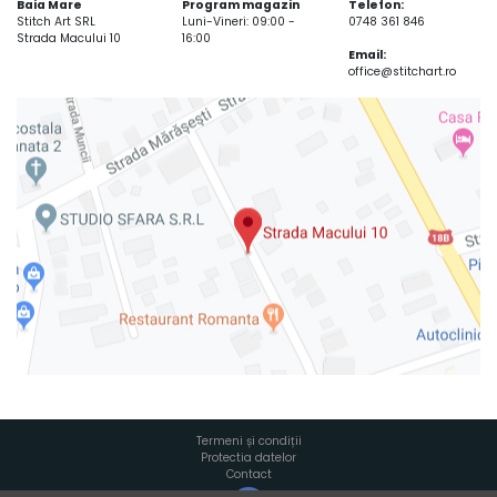
Baia Mare
Program magazin
Telefon:
Stitch Art SRL
Luni-Vineri: 09:00 -
0748 361 846
Strada Macului 10
16:00
Email:
office@stitchart.ro
Termeni și condiții
Protectia datelor
Contact