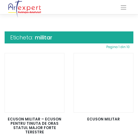
Skip
to
content
Eticheta:
militar
Pagina 1 din 10
ECUSON MILITAR – ECUSON
ECUSON MILITAR
PENTRU TINUTA DE ORAS
STATUL MAJOR FORTE
TERESTRE