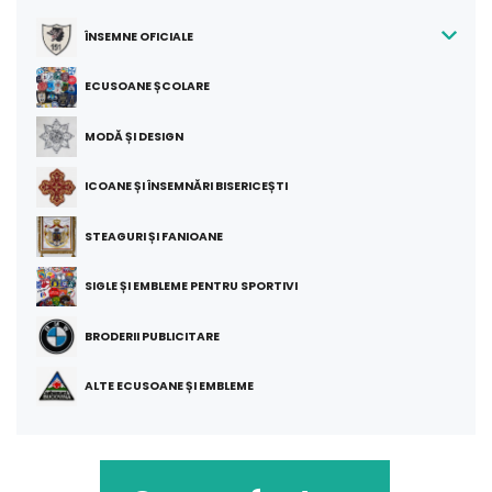
ÎNSEMNE OFICIALE
ECUSOANE ȘCOLARE
MODĂ ȘI DESIGN
ICOANE ȘI ÎNSEMNĂRI BISERICEȘTI
STEAGURI ȘI FANIOANE
SIGLE ȘI EMBLEME PENTRU SPORTIVI
BRODERII PUBLICITARE
ALTE ECUSOANE ȘI EMBLEME