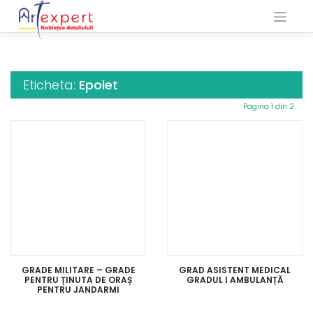
Skip
to
content
Eticheta:
Epolet
Pagina 1 din 2
GRADE MILITARE – GRADE
GRAD ASISTENT MEDICAL
PENTRU ȚINUTA DE ORAȘ
GRADUL I AMBULANȚĂ
PENTRU JANDARMI