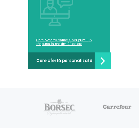
Cere o ofertă online și vei primi un
răspuns în maxim 24 de ore
Cere ofertă personalizată