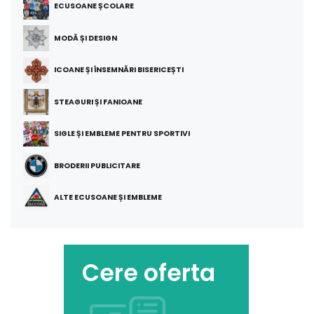
ECUSOANE ȘCOLARE
MODĂ ȘI DESIGN
ICOANE ȘI ÎNSEMNĂRI BISERICEȘTI
STEAGURI ȘI FANIOANE
SIGLE ȘI EMBLEME PENTRU SPORTIVI
BRODERII PUBLICITARE
ALTE ECUSOANE ȘI EMBLEME
Cere oferta