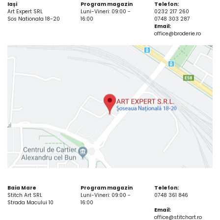
Iași
Program magazin
Telefon:
Art Expert SRL
Luni-Vineri: 09:00 -
0232 217 260
Sos Nationala 18-20
16:00
0748 303 287
Email:
office@broderie.ro
Baia Mare
Program magazin
Telefon:
Stitch Art SRL
Luni-Vineri: 09:00 -
0748 361 846
Strada Macului 10
16:00
Email:
office@stitchart.ro