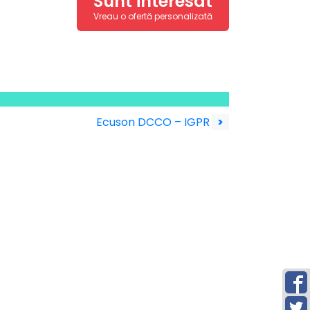
Sunt interesat
Vreau o ofertă personalizată
Ecuson DCCO – IGPR
>