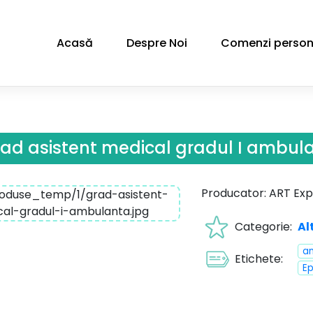
Acasă
Despre Noi
Comenzi person
ad asistent medical gradul I ambul
Producator: ART Exp
Categorie:
Al
a
Etichete:
Ep