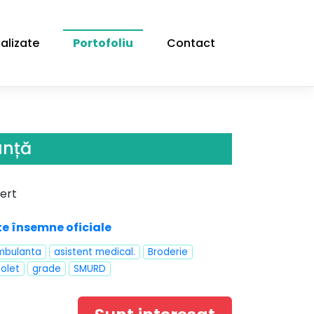
alizate
Portofoliu
Contact
anță
ert
te însemne oficiale
mbulanta
asistent medical.
Broderie
olet
grade
SMURD