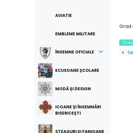
AVIATIE
Grad 
EMBLEME MILITARE
În a
Na
ÎNSEMNE OFICIALE
<
Se
în
ECUSOANE ȘCOLARE
art
MODĂ ȘI DESIGN
ICOANE ȘI ÎNSEMNĂRI
BISERICEȘTI
STEAGURI ȘI FANIOANE