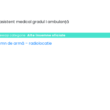
asistent medical gradul I ambulanță
ceeași categorie
Alte însemne oficiale
vigare
mn de armă – radiolocatie
icole