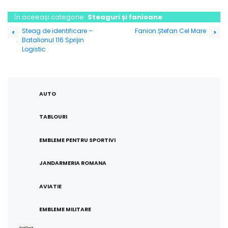
În aceeași categorie
Steaguri și fanioane
Navigare
Steag de identificare –
Fanion Ștefan Cel Mare
<
>
Batalionul 116 Sprijin
în
Logistic
articole
AUTO
TABLOURI
EMBLEME PENTRU SPORTIVI
JANDARMERIA ROMANA
AVIATIE
EMBLEME MILITARE