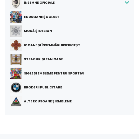
ÎNSEMNE OFICIALE
ECUSOANE ȘCOLARE
MODĂ ȘI DESIGN
ICOANE ȘI ÎNSEMNĂRI BISERICEȘTI
STEAGURI ȘI FANIOANE
SIGLE ȘI EMBLEME PENTRU SPORTIVI
BRODERII PUBLICITARE
ALTE ECUSOANE ȘI EMBLEME