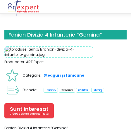
Skip
to
content
Fanion Divizia 4 Infanterie ”Gemina”
Producator: ART Expert
Categorie:
Steaguri și fanioane
Etichete:
Fanion
Gemina
militar
steag
Sunt interesat
Vreau o ofertă personalizată
Fanion Divizia 4 Infanterie ”Gemina”