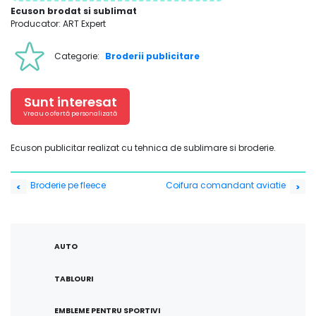
Ecuson brodat si sublimat
Producator: ART Expert
Categorie:
Broderii publicitare
Sunt interesat
Vreau o ofertă personalizată
Ecuson publicitar realizat cu tehnica de sublimare si broderie.
Navigare
Broderie pe fleece
Coifura comandant aviatie
<
>
în
articole
AUTO
TABLOURI
EMBLEME PENTRU SPORTIVI