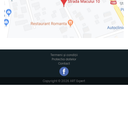
Termeni și condiții
Protectia datelor
Contact
Copyright © 2026 ART Expert