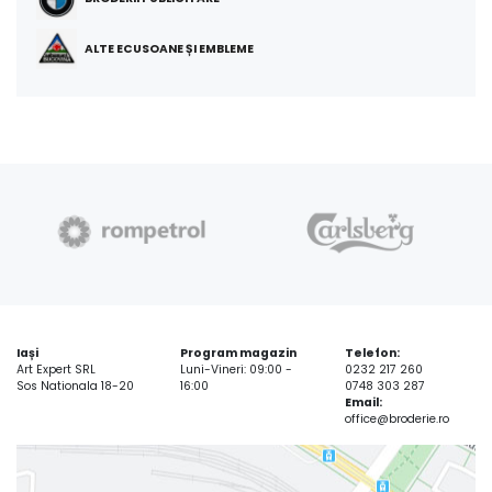
ALTE ECUSOANE ȘI EMBLEME
Iași
Program magazin
Telefon:
Art Expert SRL
Luni-Vineri: 09:00 -
0232 217 260
Sos Nationala 18-20
16:00
0748 303 287
Email:
office@broderie.ro