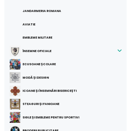
JANDARMERIA ROMANA
AVIATIE
EMBLEME MILITARE
ÎNSEMNE OFICIALE
ECUSOANE ȘCOLARE
MODĂ ȘI DESIGN
ICOANE ȘI ÎNSEMNĂRI BISERICEȘTI
STEAGURI ȘI FANIOANE
SIGLE ȘI EMBLEME PENTRU SPORTIVI
BRODERII PUBLICITARE