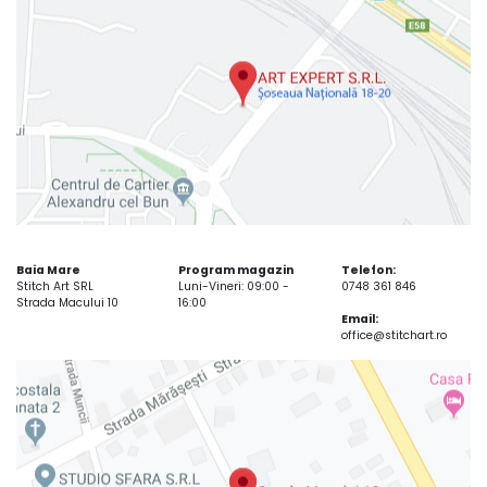
Baia Mare
Program magazin
Telefon:
Stitch Art SRL
Luni-Vineri: 09:00 -
0748 361 846
Strada Macului 10
16:00
Email:
office@stitchart.ro