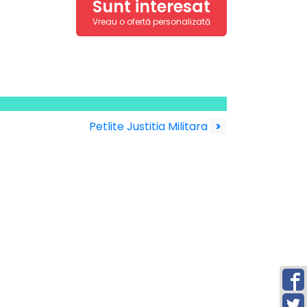
Sunt interesat
Vreau o ofertă personalizată
Petlite Justitia Militara
>