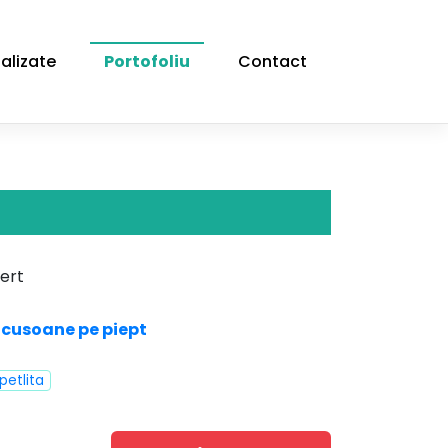
alizate
Portofoliu
Contact
ert
Ecusoane pe piept
petlita