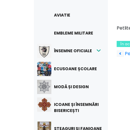
AVIATIE
Petlit
EMBLEME MILITARE
În a
Na
ÎNSEMNE OFICIALE
<
Pe
în
ECUSOANE ȘCOLARE
art
MODĂ ȘI DESIGN
ICOANE ȘI ÎNSEMNĂRI
BISERICEȘTI
STEAGURI ȘI FANIOANE