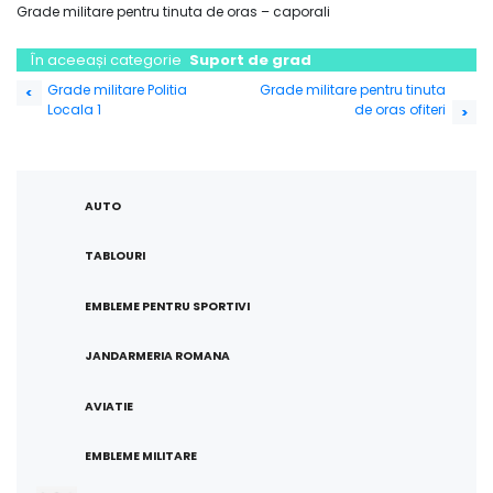
Grade militare pentru tinuta de oras – caporali
În aceeași categorie
Suport de grad
Navigare
Grade militare Politia
Grade militare pentru tinuta
<
Locala 1
de oras ofiteri
în
>
articole
AUTO
TABLOURI
EMBLEME PENTRU SPORTIVI
JANDARMERIA ROMANA
AVIATIE
EMBLEME MILITARE