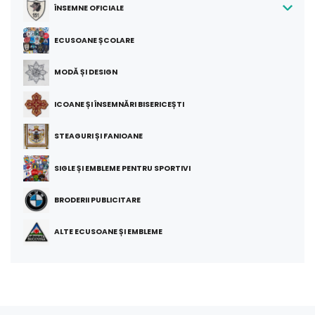
ÎNSEMNE OFICIALE
ECUSOANE ȘCOLARE
MODĂ ȘI DESIGN
ICOANE ȘI ÎNSEMNĂRI BISERICEȘTI
STEAGURI ȘI FANIOANE
SIGLE ȘI EMBLEME PENTRU SPORTIVI
BRODERII PUBLICITARE
ALTE ECUSOANE ȘI EMBLEME