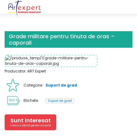
Skip
to
content
Grade militare pentru tinuta de oras –
caporali
Producator: ART Expert
Categorie:
Suport de grad
Etichete:
Suport de grad
Sunt interesat
Vreau o ofertă personalizată