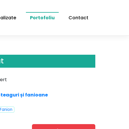
alizate
Portofoliu
Contact
ut
ert
Steaguri și fanioane
Fanion