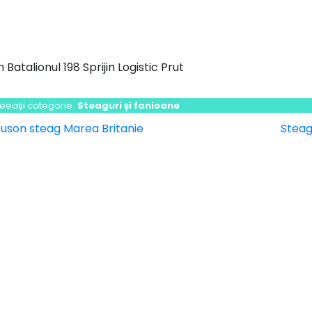
 Batalionul 198 Sprijin Logistic Prut
ceeași categorie
Steaguri și fanioane
vigare
uson steag Marea Britanie
Steag
icole