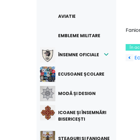
AVIATIE
Fanion
EMBLEME MILITARE
În a
Na
ÎNSEMNE OFICIALE
<
Ec
în
ECUSOANE ȘCOLARE
art
MODĂ ȘI DESIGN
ICOANE ȘI ÎNSEMNĂRI
BISERICEȘTI
STEAGURI ȘI FANIOANE