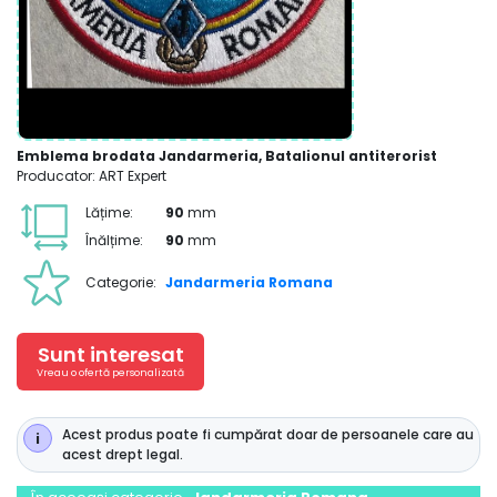
Emblema brodata Jandarmeria, Batalionul antiterorist
Producator: ART Expert
Lățime:
90
mm
Înălțime:
90
mm
Categorie:
Jandarmeria Romana
Sunt interesat
Vreau o ofertă personalizată
Acest produs poate fi cumpărat doar de persoanele care au
acest drept legal.