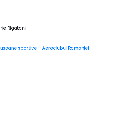
rie Rigatoni
vigare
usoane sportive – Aeroclubul Romaniei
icole