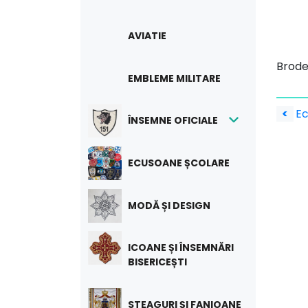
AVIATIE
Brode
EMBLEME MILITARE
Na
<
Ec
ÎNSEMNE OFICIALE
în
art
ECUSOANE ȘCOLARE
MODĂ ȘI DESIGN
ICOANE ȘI ÎNSEMNĂRI
BISERICEȘTI
STEAGURI ȘI FANIOANE