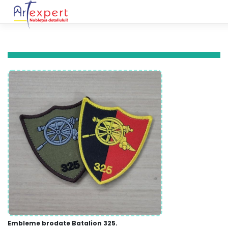
Skip
to
content
Embleme brodate Batalion 325.