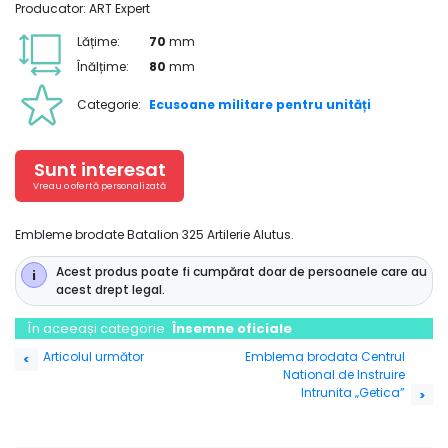
Producator: ART Expert
Lățime:
70
mm
Înălțime:
80
mm
Categorie:
Ecusoane militare pentru unități
Sunt interesat
Vreau o ofertă personalizată
Embleme brodate Batalion 325 Artilerie Alutus.
Acest produs poate fi cumpărat doar de persoanele care au
acest drept legal.
În aceeași categorie
Însemne oficiale
Navigare
Articolul următor
Emblema brodata Centrul
<
National de Instruire
în
Intrunita „Getica”
>
articole